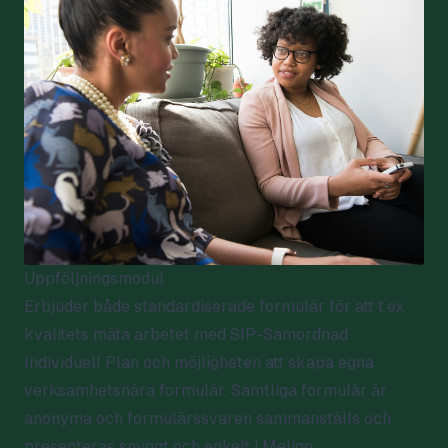
Uppföljningsmodul
Erbjuder både standardiserade formulär för att t.ex.
kvalitets mäta arbetet med SIP-Samordnad
Individuell Plan och möjligheten att skapa egna
verksamhetsnära formulär. Samtliga formulär är
anonyma och formulärssvaren sammanställs och
presenteras snyggt och enkelt i Meligo.