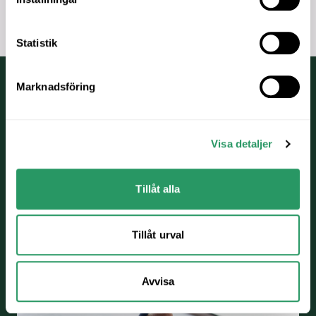
Statistik
Marknadsföring
Hur fungerar
Meligo?
Visa detaljer
Meligo består av två digitala moduler:
Tillåt alla
Tillåt urval
Avvisa