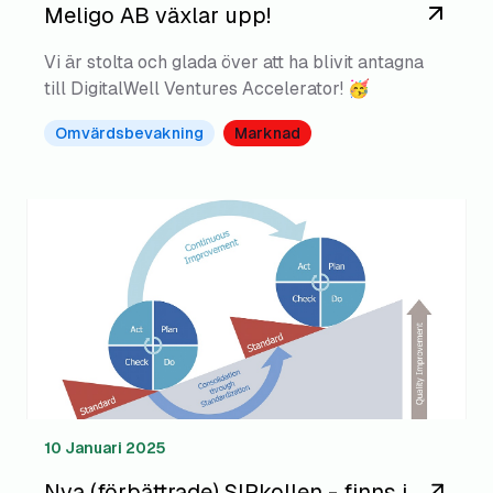
Meligo AB växlar upp!
Vi är stolta och glada över att ha blivit antagna
till DigitalWell Ventures Accelerator! 🥳
Omvärdsbevakning
Marknad
10 Januari 2025
Nya (förbättrade) SIPkollen - finns i