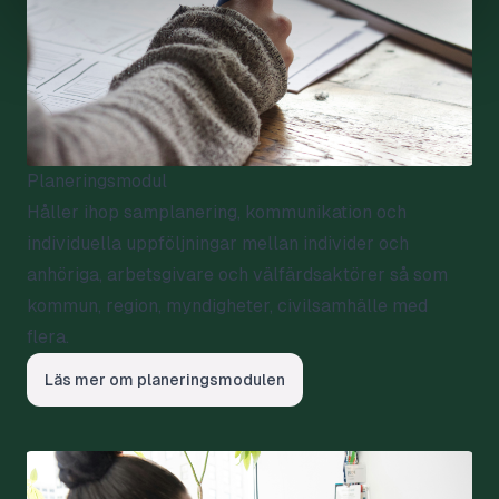
Planeringsmodul
Håller ihop samplanering, kommunikation och
individuella uppföljningar mellan individer och
anhöriga, arbetsgivare och välfärdsaktörer så som
kommun, region, myndigheter, civilsamhälle med
flera.
Läs mer om planeringsmodulen